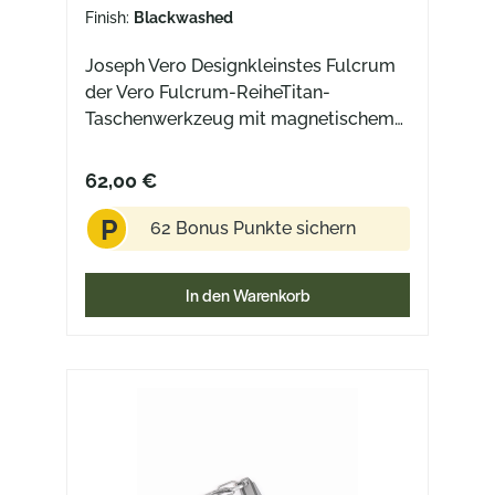
Finish:
Blackwashed
Joseph Vero Designkleinstes Fulcrum
der Vero Fulcrum-ReiheTitan-
Taschenwerkzeug mit magnetischem
Bithaltermit Loch für einen
Schlüsselring und Edelstahl-
62,00 €
Doppelkarabiner
P
62 Bonus Punkte sichern
In den Warenkorb