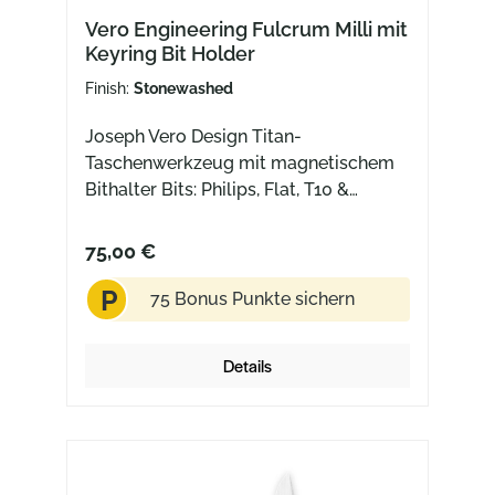
Vero Engineering Fulcrum Milli mit
Keyring Bit Holder
Finish:
Stonewashed
Joseph Vero Design Titan-
Taschenwerkzeug mit magnetischem
Bithalter Bits: Philips, Flat, T10 &
T8inklusive Schlüsselanhänger und
Edelstahl-DoppelkarabinerLänge: 6,35
75,00 €
cm Das beste Werkzeug ist das, das
P
man dabei hat! Der neue Fulcrum Milli
75 Bonus Punkte sichern
2.5" ist dein perfekter Tool-Begleiter
für jeden Tag. Mit seinem praktischen
Details
Schlüsselring-Bithalter und dem
hochwertigen Nite Ize S-Biner®
(Karabiner) aus Edelstahl hast du
immer das richtige Werkzeug
griffbereit. Egal, ob an deinem