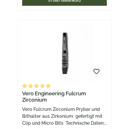
In den Warenkorb
Durchschnittliche Bewertung von 5 von 5 Sternen
Vero Engineering Fulcrum
Zirconium
Vero Fulcrum Zirconium Prybar und
Bithalter aus Zirkonium gefertigt mit
Clip und Micro Bits Technische Daten: