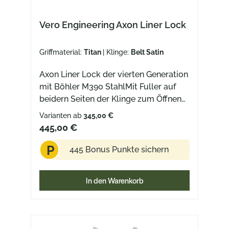
sondern ein zuverlässiger Begleiter für
deine täglichen Aufgaben." Wir finden:
Vero Engineering Axon Liner Lock
besser kann man es nicht beschreiben!
Funktionalität und Ästhetik waren sich
Griffmaterial:
Titan
| Klinge:
Belt Satin
selten so nah wie bei diesem Messer!
Grundsätzlich bekommst du das
Axon Liner Lock der vierten Generation
Myelin mit drei unterschiedlichen
mit Böhler M390 StahlMit Fuller auf
Griffschalen: Black Micarta Marbled
beidern Seiten der Klinge zum Öffnen
Carbon Fiber Titan Dazu kommen noch
der Klinge oder FlippertapDamasteel
Varianten ab
345,00 €
einmal vier verschiedene
Version mit Hakkapella Damast (nur
445,00 €
Klingenfinishes: Belt Satin Hand
mit Marbled Carbon Griffschalen)
Satin Blackwash Stonewash
P
445 Bonus Punkte sichern
In den Warenkorb