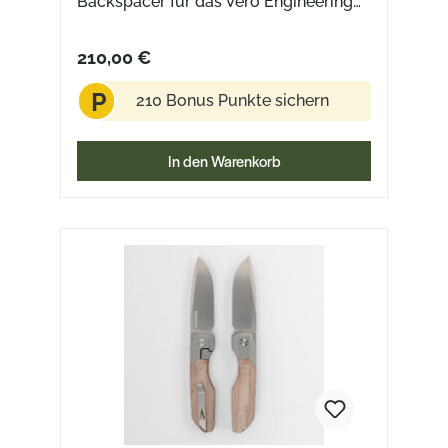
Backspacer für das Vero Engineering
Synapse XL Gen3Lieferung ohne
MesserAusführung ohne Logo
210,00 €
P
210 Bonus Punkte sichern
In den Warenkorb