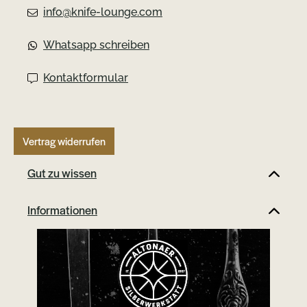
auffällt. Wenn du ein legales EDC
info@knife-lounge.com
Messer unter 50 Euro suchst, das
schlicht funktioniert und nicht unnötig
Whatsapp schreiben
aufträgt, ist das Braxx genau so ein
Kandidat.
Kontaktformular
Vertrag widerrufen
Gut zu wissen
Informationen