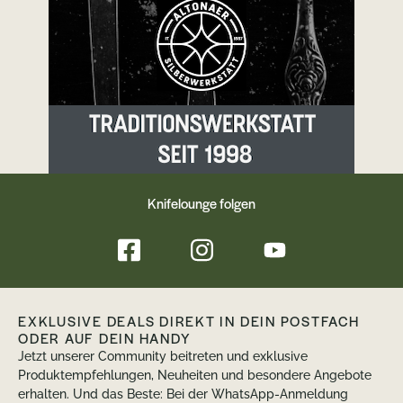
Justin Lundquist ist die lange
Hohlkehle und der Frontflipper. Für die
nötige Sicherheit beim Arbeiten sorgt
der stabile Linerlock. Ach ja, du musst
dieses Messer natürlich nicht
zwangsläufig mit beiden Händen
öffnen: Der dezente Frontflipper fügt
sich nicht nur nahtlos ins Design ein,
sondern bietet auch eine Menge
Knifelounge folgen
Spielspaß.
EXKLUSIVE DEALS DIREKT IN DEIN POSTFACH
ODER AUF DEIN HANDY
Jetzt unserer Community beitreten und exklusive
Produktempfehlungen, Neuheiten und besondere Angebote
erhalten. Und das Beste: Bei der WhatsApp-Anmeldung