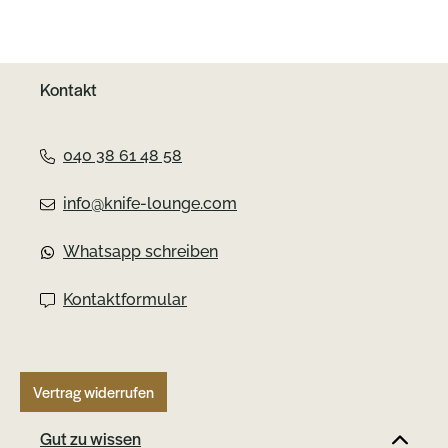
Form heftigen 12 mm starkem Messing.
Die Stückzahlen sind sehr begrenzt
und weltweit sind diese
Kontakt
außergewöhnlichen Flaschenöffner
sehr schwer zu bekommen. Die
VoxDesign Pocket Tools sind wirklich
040 38 61 48 58
etwas ganz Besonderes. Irgendwie
niedlich, ziemlich stylisch, dennoch
info@knife-lounge.com
martialisch und roh. Und sicherlich
nicht für jeden Geschmack. Trotzdem
Whatsapp schreiben
geht eine ungeheure Faszination von
diesen kleinen Handschmeichlern aus.
Kontaktformular
Für Sammler und Jasper Voxnaes Fans
gellten diese Flaschenöffner als
ultimatives Accessoire im Gentleman
Carry. Jasper Voxnaes höchst
Vertrag widerrufen
persönlich stellt die Tools in seiner
Werkstatt in Dänemark her. Bitte
Gut zu wissen