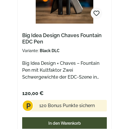
Big Idea Design Chaves Fountain
EDC Pen
Variante:
Black DLC
Big Idea Design × Chaves – Fountain
Pen mit Kultfaktor Zwei
Schwergewichte der EDC-Szene in
einer genialen Collab: Big Idea Design
und Ramon Chaves haben einen Füller
120,00 €
gebaut, der alles hat, was Fans lieben.
P
Titan mit Stonewashed Finish oder
120 Bonus Punkte sichern
Black DLC, der legendäre Chaves Skull
Clip – und als i-Tüpfelchen die Bock-
In den Warenkorb
Feder, passend zum jeweiligen Finish,