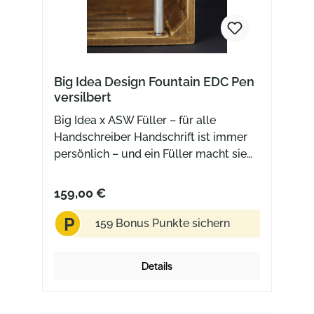
Big Idea Design Fountain EDC Pen
versilbert
Big Idea x ASW Füller – für alle
Handschreiber Handschrift ist immer
persönlich – und ein Füller macht sie
noch ein Stück besonderer. Der Big
Idea x ASW Fountain Pen setzt genau
159,00 €
hier an: klassisches Schreibgefühl
P
kombiniert mit ehrlichen Materialien
159 Bonus Punkte sichern
und handwerklicher Präzision. Die
Basis bildet massives Messing, das
Details
dem Füller ein angenehmes Gewicht
und eine ruhige Balance in der Hand
verleiht. Das Besondere an dieser