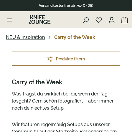
Versandkostenfrei ab 70,-€ (DE)
alt springen
Waren
NEU & Inspiration
Carry of the Week
Produkte filtern
Carry of the Week
Was trägst du wirklich bei dir, wenn der Tag
losgeht? Gern schön fotografiert – aber immer
noch dein echtes Setup.
Wir featuren regelmäßig Setups aus unserer
Community auf der Startseite. Besonders feiern