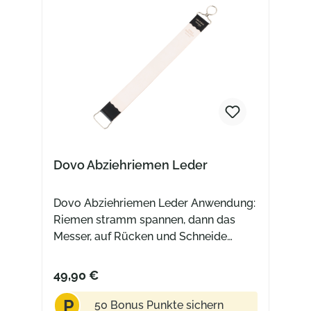
Dovo Abziehriemen Leder
Dovo Abziehriemen Leder Anwendung:
Riemen stramm spannen, dann das
Messer, auf Rücken und Schneide
liegend, Richtung Rücken ziehen
Technische Daten: Metallteile
49,90 €
vernickelt Rindleder vegetabil gegerbt
P
30.5 cm x 4.5 cm x 0.3 cm
50 Bonus Punkte sichern