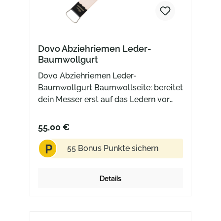
Dovo Abziehriemen Leder-
Baumwollgurt
Dovo Abziehriemen Leder-
Baumwollgurt Baumwollseite: bereitet
dein Messer erst auf das Ledern vor
(mit feinem Schleifmittel einreiben)
Lederseite: wie gewohnt abziehen
55,00 €
Technische Daten: Baumwollgurt
P
Metallteile vernickelt Rindleder
55 Bonus Punkte sichern
vegetabil gegerbt 33.5 cm x 4.5 cm x
0.4 cm
Details