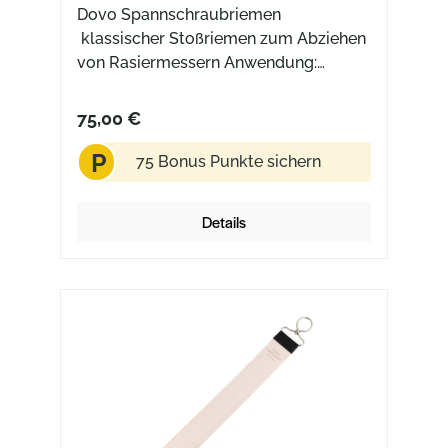
Dovo Spannschraubriemen
klassischer Stoßriemen zum Abziehen
von Rasiermessern Anwendung:
Mechanik spannen und dann wie
gewohnt das Messer sanft über das
75,00 €
gefettete Leder laufen lassen
P
Technische Daten: Edelstahl (rostfrei)
75 Bonus Punkte sichern
Holzgriff Rindleder vegetabil gegerbt
33.5 cm x 4.5 cm x 2.8 cm
Details