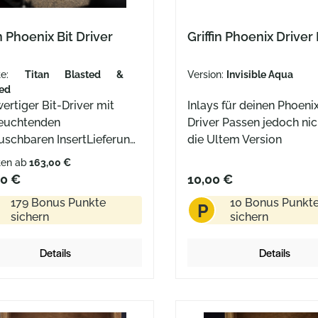
in Phoenix Bit Driver
Griffin Phoenix Driver 
nte:
Titan Blasted &
Version:
Invisible Aqua
ed
ertiger Bit-Driver mit
Inlays für deinen Phoenix
euchtenden
Driver Passen jedoch nic
uschbaren InsertLieferung
die Ultem Version
wei T8 Bits und einem
ten ab
163,00 €
s installierten Insertein Bit
00 €
10,00 €
et sich verstaut im
179 Bonus Punkte
10 Bonus Punkt
P
efertigt Kanada Der
sichern
sichern
x Bit Driver von Griffin Co.
cht nur ein hochwertiges
Details
Details
eug, sondern auch eine
Innovation. Sein cleveres
 erlaubt es dir, ihn in zwei
ate Schraubendreher zu