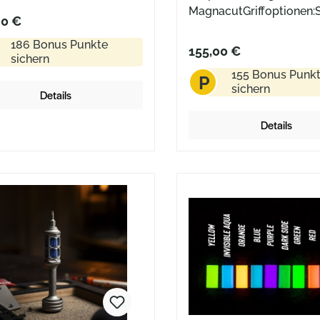
MagnacutGriffoptionen
00 €
shed BrassDark Bead Bl
186 Bonus Punkte
TitaniumBlack MicartaN
155,00 €
sichern
MicartaOlive Micartaink
155 Bonus Punk
P
Kydex-Scheide und Kuge
sichern
Details
Details