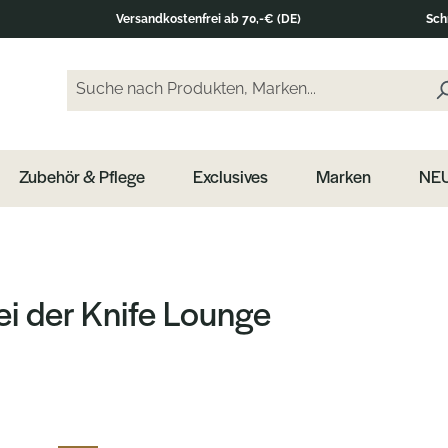
Versandkostenfrei ab 70,-€ (DE)
Sch
Suche nach Produkten, Marken...
Geben Sie einen Suchbegriff ein und drücken Sie di
Zubehör & Pflege
Exclusives
Marken
NEU
i der Knife Lounge