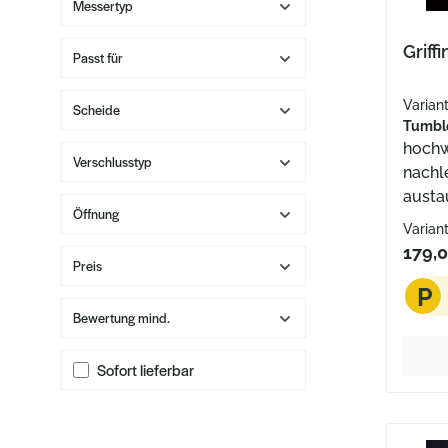
Messertyp
Griff
Passt für
Varia
Scheide
Tumbl
hochw
Verschlusstyp
nachl
austa
Öffnung
mit z
Varian
bereit
179,
Preis
befind
P
Griffg
Phoeni
Bewertung mind.
ist ni
Werkz
Sofort lieferbar
echte 
Design
separ