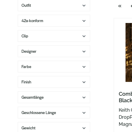
Outfit
42a-konform
Clip
Designer
Farbe
Finish
Comb
Gesamtlänge
Blac
Keith
Geschlossene Länge
DropP
Magna
Gewicht
Kydex