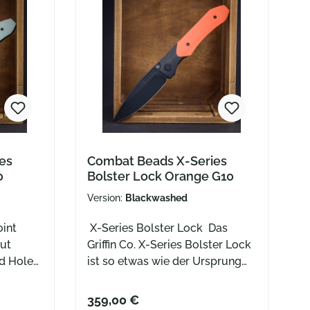
es
Combat Beads X-Series
0
Bolster Lock Orange G10
Version:
Blackwashed
oint
X-Series Bolster Lock Das
ut
Griffin Co. X-Series Bolster Lock
rd Hole
ist so etwas wie der Ursprung
ster-
einer Idee. Wenn dir das 1946
Slipjoint bekannt vorkommt,
359,00 €