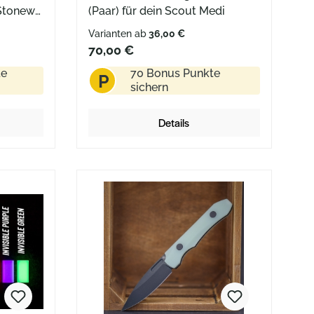
:Stonewa
(Paar) für dein Scout Medi
asted
Varianten ab
36,00 €
atural
70,00 €
lusive
te
70 Bonus Punkte
P
lkette
sichern
Details