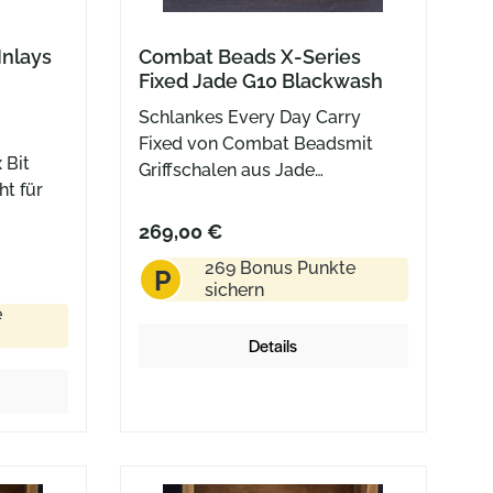
Inlays
Combat Beads X-Series
Fixed Jade G10 Blackwash
Schlankes Every Day Carry
Fixed von Combat Beadsmit
 Bit
Griffschalen aus Jade
ht für
G10Lieferung mit Kydex-
Scheide, Kugelkette,
269,00 €
Gürteladapter und In-The-
269 Bonus Punkte
P
Pocket Clip
sichern
e
Details