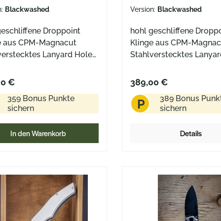
n:
Blackwashed
Version:
Blackwashed
geschliffene Droppoint
hohl geschliffene Dropp
e aus CPM-Magnacut
Klinge aus CPM-Magnac
verstecktes Lanyard Hole
Stahlverstecktes Lanya
iffendestabiler Bolster-
am Griffendestabiler Bol
lock
Framelock
00 €
389,00 €
359 Bonus Punkte
389 Bonus Punk
P
sichern
sichern
In den Warenkorb
Details