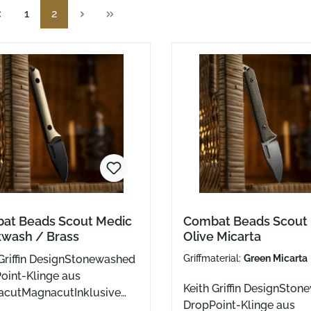
Seite
Seite
1
2
at Beads Scout Medic
Combat Beads Scout
kwash / Brass
Olive Micarta
 Griffin DesignStonewashed
Griffmaterial:
Green Micarta
oint-Klinge aus
Keith Griffin DesignSto
cutMagnacutInklusive
DropPoint-Klinge aus
-Scheide und Kugelkette