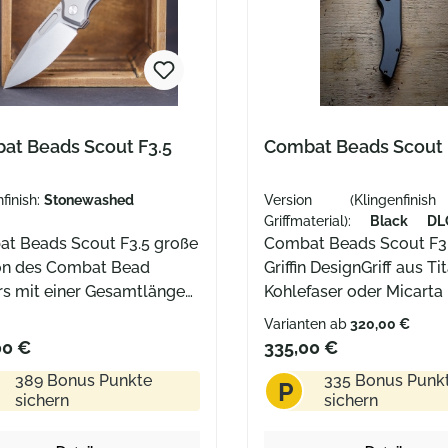
at Beads Scout F3.5
Combat Beads Scout 
finish:
Stonewashed
Version (Klingenfini
Griffmaterial):
Black D
t Beads Scout F3.5 große
Stonewash
Combat Beads Scout F3
on des Combat Bead
Griffin DesignGriff aus Ti
rs mit einer Gesamtlänge
Kohlefaser oder Micarta
1,6 cmKlinge aus
InlayDropPoint-Klinge a
Varianten ab
320,00 €
Cut Stahlmit verdeckter
M390inklusive Echtheits
00 €
335,00 €
rd-ÖseMit einer
Box, Reißverschlusstasc
389 Bonus Punkte
335 Bonus Punk
P
tlänge von 21,6 cm ist
Aufnäher, Aufkleber,
sichern
sichern
ombat Beads Scout F3.5
Reinigungstuch und Ersa
aschenmesser, das speziell
(Lager und Schrauben)