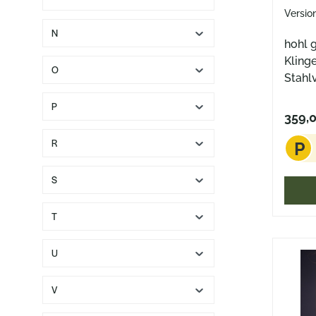
Versio
N
hohl 
Kling
O
Stahl
am Gr
P
Frame
359,
R
P
S
T
U
V