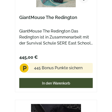
GiantMouse The Redington
GiantMouse The Redington Das
Redington ist in Zusammenarbeit mit
der Survival Schule SERE East School
entstanden. Die SERE East School
steht für Survival, Evasion, Resistance
445,00 €
und Escape – ein Trainingsprogramm,
P
bei dem es nicht um Theorie geht,
445 Bonus Punkte sichern
sondern darum, unter realen
Bedingungen klarzukommen. Kälte,
In den Warenkorb
Nässe, Erschöpfung. Situationen, in
denen Ausrüstung nicht einfach nur
praktisch ist, sondern funktionieren
muss. Genau aus diesem Umfeld
kommt das Redington. Entwickelt