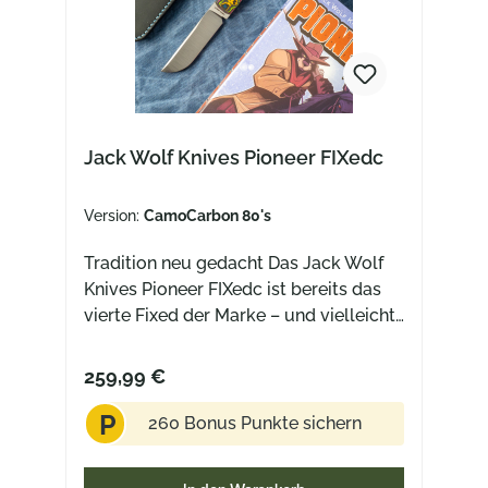
Jack Wolf Knives Pioneer FIXedc
Version:
CamoCarbon 80's
Tradition neu gedacht Das Jack Wolf
Knives Pioneer FIXedc ist bereits das
vierte Fixed der Marke – und vielleicht
das spannendste bisher. Die Idee
dahinter ist schnell erklärt: Nimm ein
259,99 €
klassisches Sodbuster aus der Frühzeit
P
der USA, streich die Slipjoint-Mechanik
260 Bonus Punkte sichern
– und mach daraus ein modernes Fixed
Blade für den Alltag. Genau diese