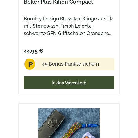
Böker Plus Kihon Compact
Burnley Design Klassiker Klinge aus D2
mit Stonewash-Finish Leichte
schwarze GFN Griffschalen Orangene
Akzente an Schrauben und Daumenpin
Crossbar Lock Kugelgelagerte Klinge
44,95 €
für einen geschmeidigen Lauf
P
45 Bonus Punkte sichern
In den Warenkorb