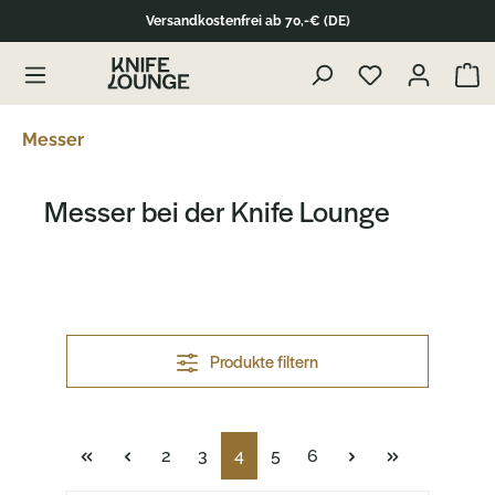
Versandkostenfrei ab 70,-€ (DE)
Zu Produktübersicht springen
Waren
Messer
Messer bei der Knife Lounge
Produkte filtern
Seite
Seite
Seite
Seite
Seite
2
3
4
5
6