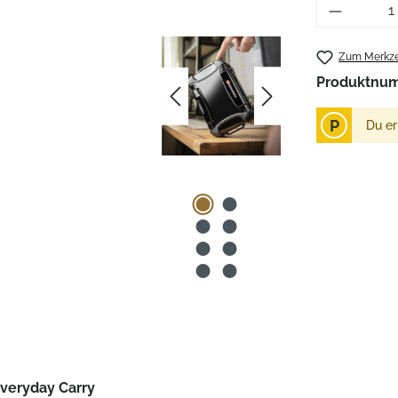
Produkt 
Zum Merkze
Produktnu
P
Du er
Everyday Carry