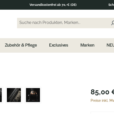
Versandkostenfrei ab 70,-€ (DE)
Sch
Suche nach Produkten, Marken...
Geben Sie einen Suchbegriff ein und drücken Sie di
Zubehör & Pflege
Exclusives
Marken
NEU
85,00 
Preise inkl. 