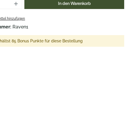
Anzahl: Gib den gewünschten Wert ein o
In den Warenkorb
ttel hinzufügen
mmer:
Raven1
hältst 85 Bonus Punkte für diese Bestellung