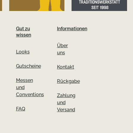
Gut zu
Informationen
wissen
Über
Looks
uns
Gutscheine
Kontakt
Messen
Rückgabe
und
Conventions
Zahlung
und
FAQ
Versand