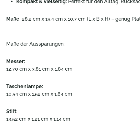
Kompakt & vielseitig:
Perfekt für den Alltag, Rucksac
Maße:
28,2 cm x 19,4 cm x 10,7 cm (L x B x H) – genug Pla
Maße der Aussparungen:
Messer:
12,70 cm x 3,81 cm x 1,84 cm
Taschenlampe:
10,54 cm x 1,52 cm x 1,84 cm
Stift:
13,52 cm x 1,21 cm x 1,14 cm