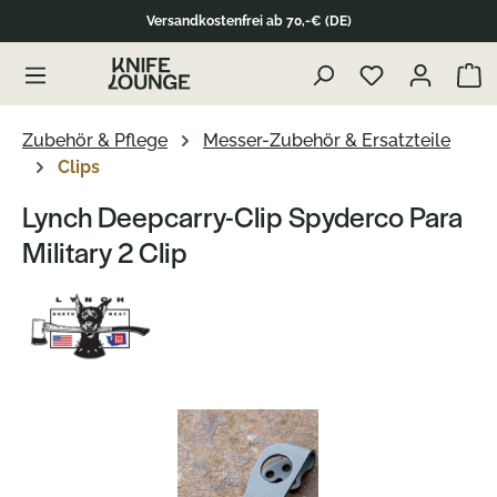
Versandkostenfrei ab 70,-€ (DE)
Zum Produktinhalt springen
Waren
Zubehör & Pflege
Messer-Zubehör & Ersatzteile
Clips
Lynch Deepcarry-Clip Spyderco Para
Military 2 Clip
Bildergalerie überspringen