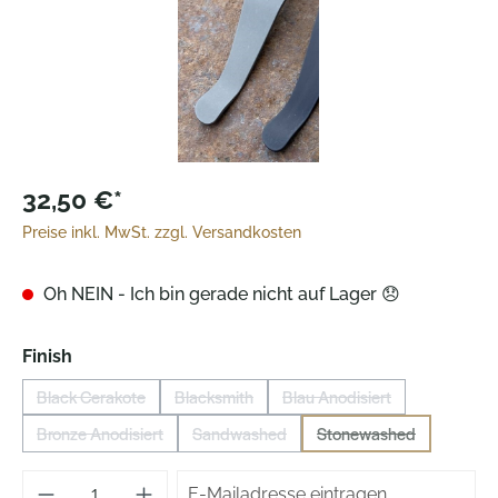
32,50 €*
Preise inkl. MwSt. zzgl. Versandkosten
Oh NEIN - Ich bin gerade nicht auf Lager 😞
auswählen
Finish
Black Cerakote
Blacksmith
Blau Anodisiert
(Diese Option ist zurzeit nicht verfügbar.)
(Diese Option ist zurzeit nicht verfügbar.)
(Diese Option ist zurzeit 
Bronze Anodisiert
Sandwashed
Stonewashed
(Diese Option ist zurzeit nicht verfügbar.)
(Diese Option ist zurzeit nicht verfügbar.)
(Diese Option ist zurz