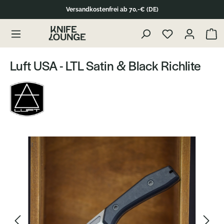
Versandkostenfrei ab 70,-€ (DE)
Zum Produktinhalt springen
Waren
Luft USA - LTL Satin & Black Richlite
Bildergalerie überspringen