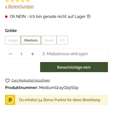
Durchschnittliche Bewertung von 5 von 5 Sternen
2 Bewertungen
Oh NEIN - Ich bin gerade nicht auf Lager 😞
auswählen
Größe
Large
Medium
Small
XS
(Diese Option ist zurzeit nicht verfügbar.)
(Diese Option ist zurzeit nicht verfügbar.)
(Diese Option ist zurzeit nicht verfügbar.)
(Diese Option ist zurzeit nicht verfü
Benachrichtige mich
Zum Merkzettel hinzufügen
Produktnummer:
MediumGrayGlipSlip
P
Du erhältst 54 Bonus Punkte für diese Bestellung