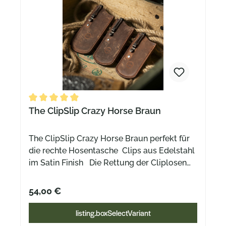
Durchschnittliche Bewertung von 4.8 von 5 Sternen
The ClipSlip Crazy Horse Braun
The ClipSlip Crazy Horse Braun perfekt für
die rechte Hosentasche Clips aus Edelstahl
im Satin Finish Die Rettung der Cliplosen
Wer kennt es nicht? Das schöne alte
Slipjoint Taschenmesser bleibt öfter zu
54,00 €
Hause weil es keinen Clip hat. Es nervt Dich
einfach, wenn es in der Hosentasche quer
listing.boxSelectVariant
oder schrägt liegt? Wir haben die Antwort: