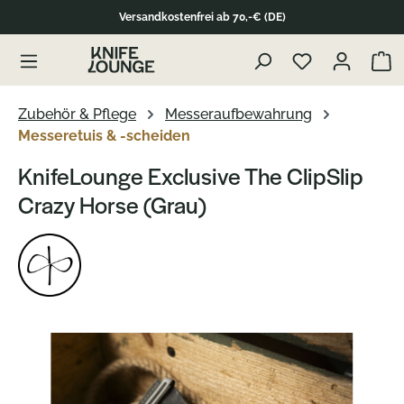
Versandkostenfrei ab 70,-€ (DE)
Zum Produktinhalt springen
Waren
Zubehör & Pflege
Messeraufbewahrung
Messeretuis & -scheiden
KnifeLounge Exclusive The ClipSlip
Crazy Horse (Grau)
Bildergalerie überspringen