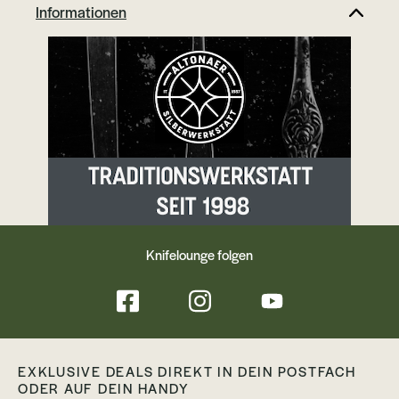
Large: Für viele Taschenmesser bis zu einer
Informationen
Länge von 12 cm. Zum Beispiel Victorinox
Wine Master Chris Reeve Large Sebenza
Buck 110 Außenmaße: Large: 13 cm x 6,5 cm
Medium: 12 cm x 5,5 cm Small: 11 cm x 5,3
cm
Knifelounge folgen
EXKLUSIVE DEALS DIREKT IN DEIN POSTFACH
ODER AUF DEIN HANDY