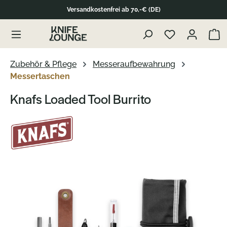
Versandkostenfrei ab 70,-€ (DE)
Zum Produktinhalt springen
Waren
Zubehör & Pflege
Messeraufbewahrung
Messertaschen
Knafs Loaded Tool Burrito
Bildergalerie überspringen