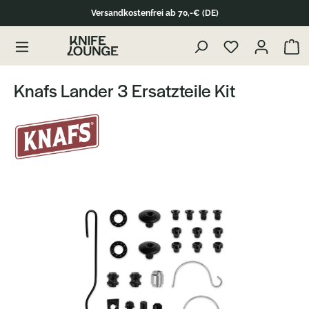
Versandkostenfrei ab 70,-€ (DE)
Zum Produktinhalt springen
Waren
Knafs Lander 3 Ersatzteile Kit
Bildergalerie überspringen