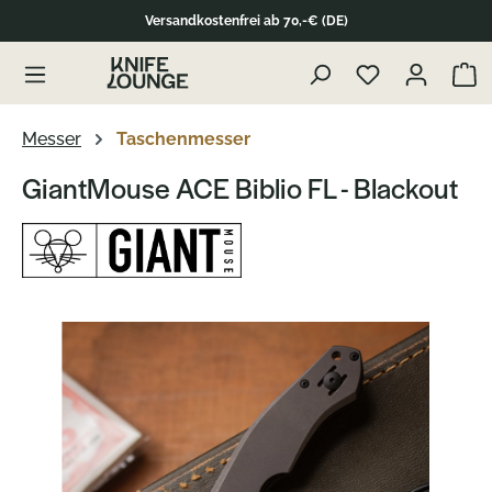
Versandkostenfrei ab 70,-€ (DE)
Zum Produktinhalt springen
Waren
Messer
Taschenmesser
GiantMouse ACE Biblio FL - Blackout
Bildergalerie überspringen