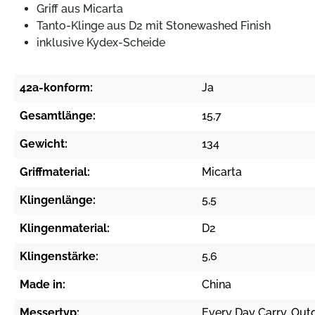
Griff aus Micarta
Tanto-Klinge aus D2 mit Stonewashed Finish
inklusive Kydex-Scheide
42a-konform:
Ja
Gesamtlänge:
15,7
Gewicht:
134
Griffmaterial:
Micarta
Klingenlänge:
5,5
Klingenmaterial:
D2
Klingenstärke:
5,6
Made in:
China
Messertyp:
Every Day Carry
, Out