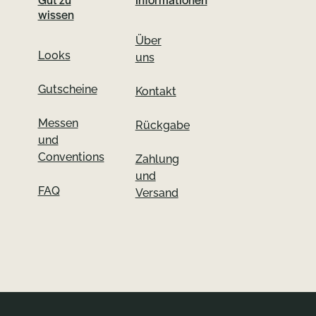
wissen
Über
Looks
uns
Gutscheine
Kontakt
Messen
Rückgabe
und
Conventions
Zahlung
und
FAQ
Versand