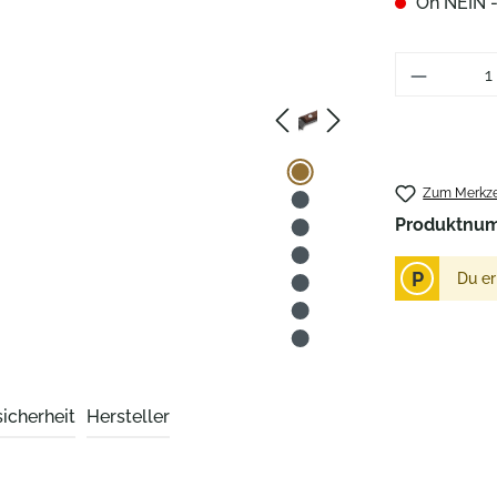
Oh NEIN - 
Zum Merkze
Produktnu
P
Du er
icherheit
Hersteller