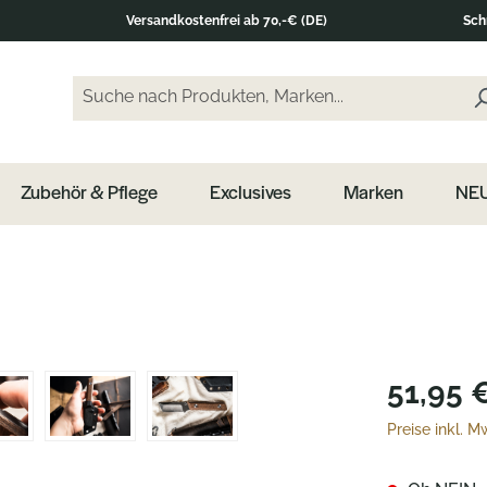
Versandkostenfrei ab 70,-€ (DE)
Sch
Suche nach Produkten, Marken...
Geben Sie einen Suchbegriff ein und drücken Sie di
Zubehör & Pflege
Exclusives
Marken
NEU
51,95 
Preise inkl. 