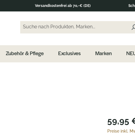
Versandkostenfrei ab 70,-€ (DE)
Sch
Suche nach Produkten, Marken...
Geben Sie einen Suchbegriff ein und drücken Sie di
Zubehör & Pflege
Exclusives
Marken
NEU
59,95 
Preise inkl. 