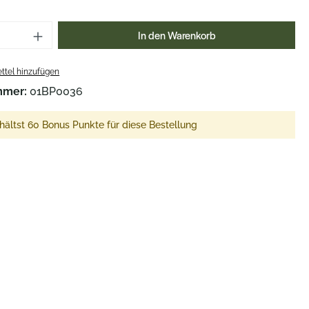
Anzahl: Gib den gewünschten Wert ein o
In den Warenkorb
ttel hinzufügen
mmer:
01BP0036
hältst 60 Bonus Punkte für diese Bestellung