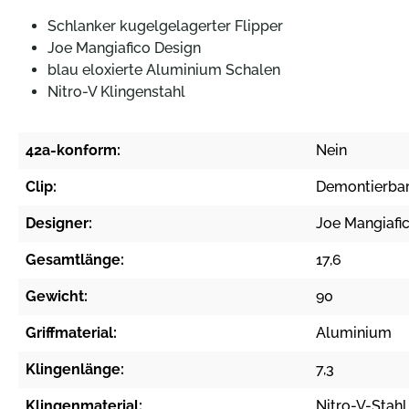
Schlanker kugelgelagerter Flipper
Joe Mangiafico Design
blau eloxierte Aluminium Schalen
Nitro-V Klingenstahl
42a-konform:
Nein
Clip:
Demontierbar
Designer:
Joe Mangiafi
Gesamtlänge:
17,6
Gewicht:
90
Griffmaterial:
Aluminium
Klingenlänge:
7,3
Klingenmaterial:
Nitro-V-Stahl