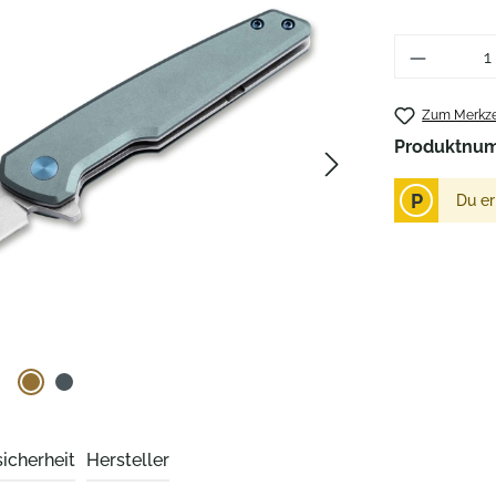
Produkt 
Zum Merkze
Produktnu
P
Du er
icherheit
Hersteller