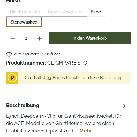
auswählen
Finish
Black Cerakote
Bronze Anodisiert
Fade
(Diese Option ist zurzeit nicht verfügbar.)
(Diese Option ist zurzeit nicht verfügbar.)
Stonewashed
Produkt Anzahl: Gib den gewünschten Wer
In den Warenkorb
Zum Merkzettel hinzufügen
Produktnummer:
CL-GM-WRE.STO
P
Du erhältst 33 Bonus Punkte für diese Bestellung
Beschreibung
Lynch Deepcarry-Clip für GiantMouseentwickelt für
die ACE-Modelle von GiantMouse, welche einen
Drahtclip verwendnpasst zu de…
Mehr