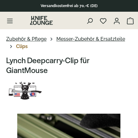
Versandkostenfrei ab 70,-€ (DE)
Zum Produktinhalt springen
Waren
Zubehör & Pflege
Messer-Zubehör & Ersatzteile
Clips
Lynch Deepcarry-Clip für
GiantMouse
Bildergalerie überspringen