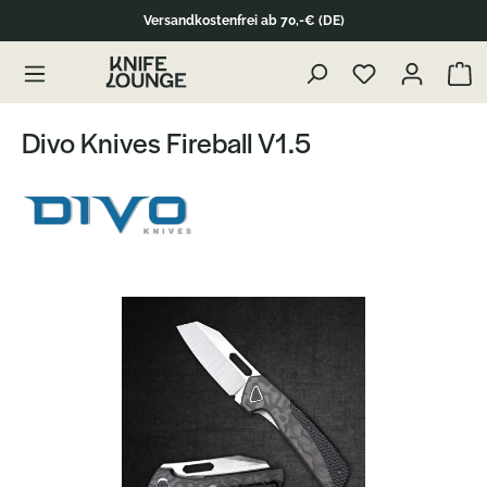
Versandkostenfrei ab 70,-€ (DE)
Zum Produktinhalt springen
Waren
Divo Knives Fireball V1.5
Bildergalerie überspringen